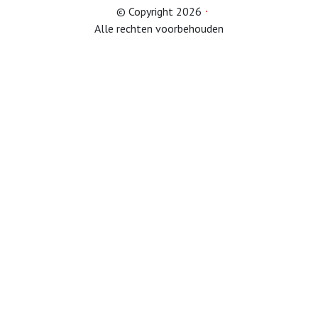
© Copyright 2026
Alle rechten voorbehouden
Afdelingen
Informatie
Informatie
Contact
Info HUBA’s
Proclaimer
Partner naar zorginstelling
Test
IB2024
IB2025
Lid worden
Diverse onderwerpen (belastingservice)