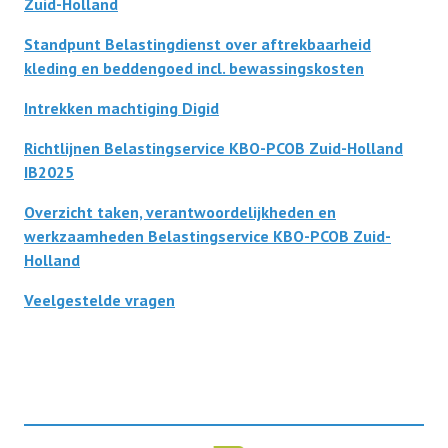
Zuid-Holland
Standpunt Belastingdienst over aftrekbaarheid
Afdelingen
kleding en beddengoed incl. bewassingskosten
Intrekken machtiging Digid
Informatie
Richtlijnen Belastingservice KBO-PCOB Zuid-Holland
IB2025
Informatie
Contact
Overzicht taken, verantwoordelijkheden en
Info HUBA’s
werkzaamheden Belastingservice KBO-PCOB Zuid-
Proclaimer
Holland
Partner naar zorginstelling
Veelgestelde vragen
Test
IB2024
IB2025
Lid worden
Diverse onderwerpen (belastingservice)