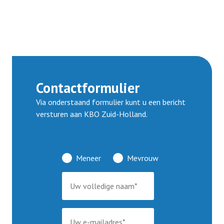
Afdelingen
Informatie
Contactformulier
Informatie
Contact
Via onderstaand formulier kunt u een bericht
versturen aan KBO Zuid-Holland.
Info HUBA’s
Proclaimer
Partner naar zorginstelling
Meneer
Mevrouw
Test
IB2024
IB2025
Lid worden
Diverse onderwerpen (belastingservice)