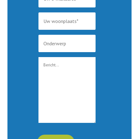
Info Ouderenadviseur
LeaWeb
Overige info
Seniorencoalitie
Vrijwilligersverzekering
Jaarverslag
ANBI
Programmaoverzicht KBO-ZH lezingen en
voorlichtingsbijeenkomsten