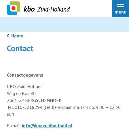
Zuid-Holland
menu
Home
Contact
Over ons
Actueel
Contactgegevens
KBO Zuid-Holland
Ledenservice
Weg en Bos 80
2661 GZ BERGSCHENHOEK
Tel. 010-5218299 (tel. bereikbaar ma. t/m do. 9.00 – 12.30
Ledenvoordeel
uur)
E-mail:
info@kbozuidholland.nl
Speerpunten