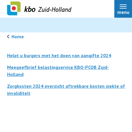
Zuid-Holland
menu
Home
Over ons
Helpt u burgers met het doen van aangifte 2024
Meegeefbrief belastingservice KBO-PCOB Zuid-
Actueel
Holland
Zorgkosten 2024 overzicht aftrekbare kosten ziekte of
Ledenservice
invaliditeit
Ledenvoordeel
Speerpunten