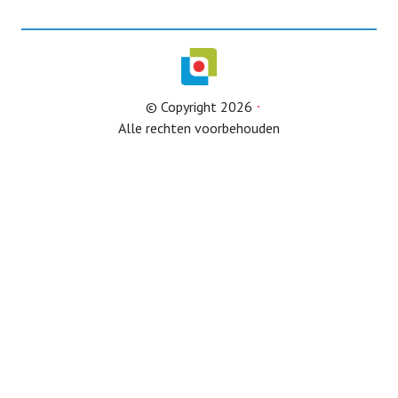
Afdelingen
© Copyright 2026
Informatie
Alle rechten voorbehouden
Informatie
Contact
Info HUBA’s
Proclaimer
Partner naar zorginstelling
Test
IB2024
IB2025
Lid worden
Diverse onderwerpen (belastingservice)