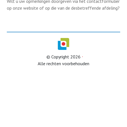
Wilt u uw opmerkingen doorgeven via het contactformulier
op onze website of op die van de desbetreffende afdeling?
Afdelingen
Informatie
Informatie
Contact
© Copyright 2026
Alle rechten voorbehouden
Info HUBA’s
Proclaimer
Partner naar zorginstelling
Test
IB2024
IB2025
Lid worden
Diverse onderwerpen (belastingservice)