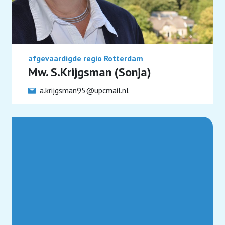
afgevaardigde regio Rotterdam
Mw. S.Krijgsman (Sonja)
a.krijgsman95@upcmail.nl