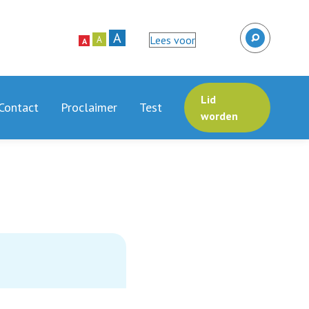
A
Lees voor
A
A
Lid
Contact
Proclaimer
Test
worden