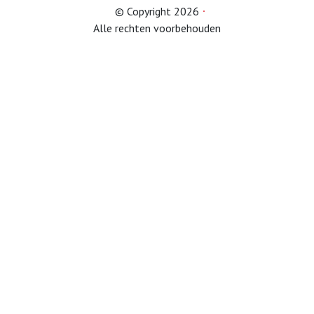
© Copyright 2026
Alle rechten voorbehouden
Afdelingen
Informatie
Informatie
Contact
Info HUBA’s
Proclaimer
Partner naar zorginstelling
Test
IB2024
IB2025
Lid worden
Diverse onderwerpen (belastingservice)