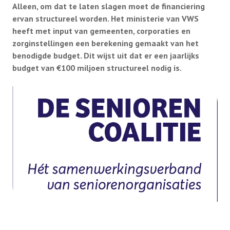
Alleen, om dat te laten slagen moet de financiering
Info Ouderenadviseur
ervan structureel worden. Het ministerie van VWS
heeft met input van gemeenten, corporaties en
LeaWeb
zorginstellingen een berekening gemaakt van het
benodigde budget. Dit wijst uit dat er een jaarlijks
Overige info
budget van €100 miljoen structureel nodig is.
Seniorencoalitie
Vrijwilligersverzekering
Jaarverslag
ANBI
Programmaoverzicht KBO-ZH lezingen en
voorlichtingsbijeenkomsten