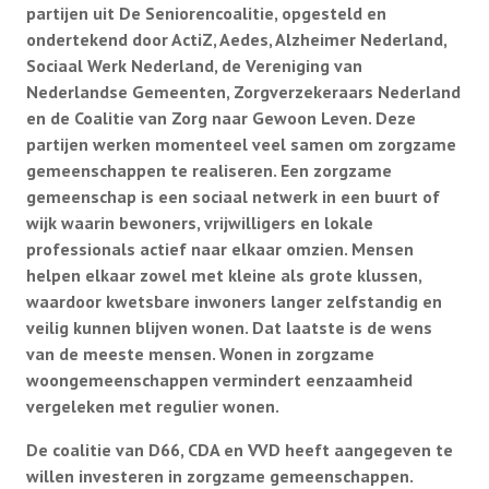
partijen uit De Seniorencoalitie, opgesteld en
ondertekend door ActiZ, Aedes, Alzheimer Nederland,
Sociaal Werk Nederland, de Vereniging van
Afdelingen
Nederlandse Gemeenten, Zorgverzekeraars Nederland
en de Coalitie van Zorg naar Gewoon Leven. Deze
Informatie
partijen werken momenteel veel samen om zorgzame
gemeenschappen te realiseren. Een zorgzame
gemeenschap is een sociaal netwerk in een buurt of
Informatie
Contact
wijk waarin bewoners, vrijwilligers en lokale
professionals actief naar elkaar omzien. Mensen
Info HUBA’s
helpen elkaar zowel met kleine als grote klussen,
Proclaimer
waardoor kwetsbare inwoners langer zelfstandig en
Partner naar zorginstelling
veilig kunnen blijven wonen. Dat laatste is de wens
Test
van de meeste mensen. Wonen in zorgzame
IB2024
woongemeenschappen vermindert eenzaamheid
vergeleken met regulier wonen.
IB2025
Lid worden
De coalitie van D66, CDA en VVD heeft aangegeven te
Diverse onderwerpen (belastingservice)
willen investeren in zorgzame gemeenschappen.