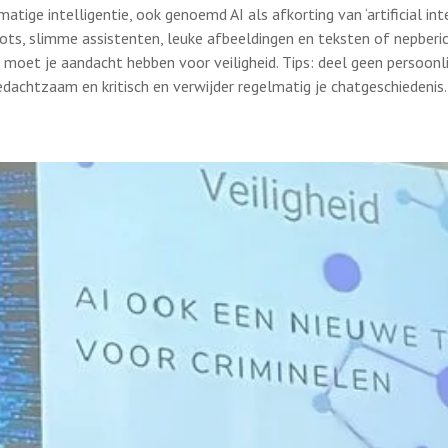
tige intelligentie, ook genoemd AI als afkorting van ‘artificial intel
ts, slimme assistenten, leuke afbeeldingen en teksten of nepberic
AI moet je aandacht hebben voor veiligheid. Tips: deel geen persoonl
edachtzaam en kritisch en verwijder regelmatig je chatgeschiedenis.