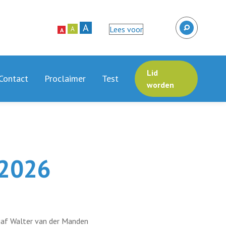
A
Lees voor
A
A
Lid
Contact
Proclaimer
Test
worden
-2026
gaf Walter van der Manden