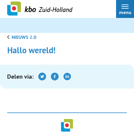
Zuid-Holland
menu
NIEUWS 2.0
Hallo wereld!
Over ons
Actueel
Delen via:
Ledenservice
Ledenvoordeel
Speerpunten