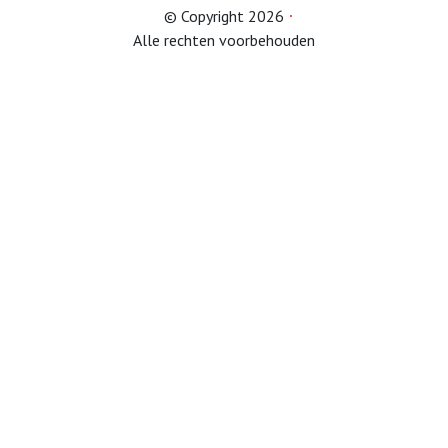
© Copyright 2026
Alle rechten voorbehouden
Afdelingen
Informatie
Informatie
Contact
Info HUBA’s
Proclaimer
Partner naar zorginstelling
Test
IB2024
IB2025
Lid worden
Diverse onderwerpen (belastingservice)