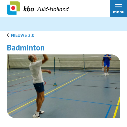
Zuid-Holland
menu
NIEUWS 2.0
Badminton
Over ons
Actueel
Ledenservice
Ledenvoordeel
Speerpunten