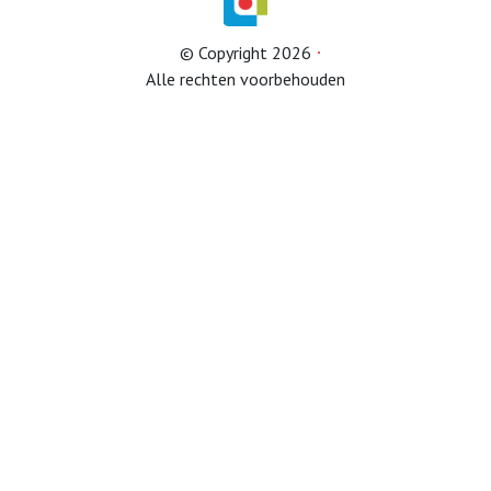
© Copyright 2026
Afdelingen
Alle rechten voorbehouden
Informatie
Informatie
Contact
Info HUBA’s
Proclaimer
Partner naar zorginstelling
Test
IB2024
IB2025
Lid worden
Diverse onderwerpen (belastingservice)