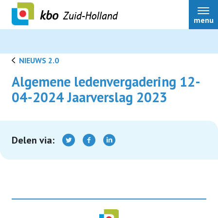
Zuid-Holland
menu
NIEUWS 2.0
Algemene ledenvergadering 12-
Over ons
04-2024 Jaarverslag 2023
Actueel
Delen via:
Ledenservice
Ledenvoordeel
Speerpunten