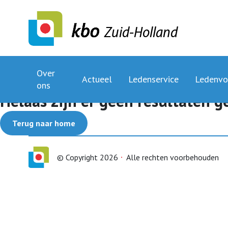
Zuid-Holland
Over
Actueel
Ledenservice
Ledenvo
ons
Helaas zijn er geen resultaten 
Terug naar home
© Copyright 2026
Alle rechten voorbehouden