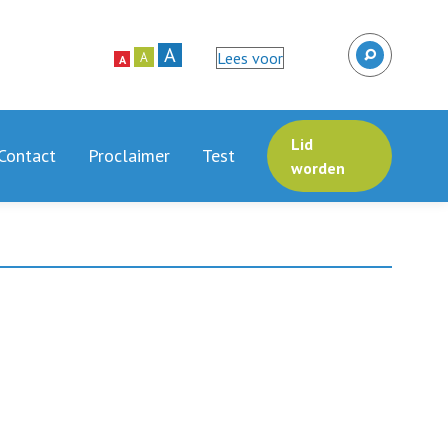
A
Lees voor
A
A
Lid
Contact
Proclaimer
Test
worden