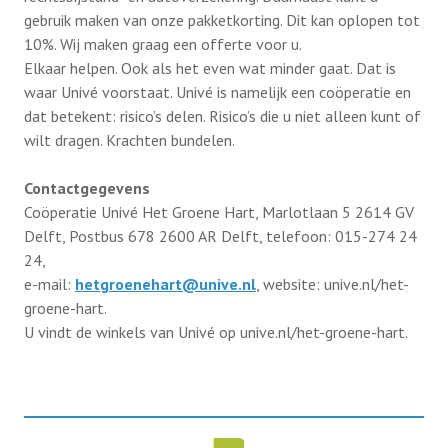
gebruik maken van onze pakketkorting. Dit kan oplopen tot
10%. Wij maken graag een offerte voor u.
Afdelingen
Elkaar helpen. Ook als het even wat minder gaat. Dat is
waar Univé voorstaat. Univé is namelijk een coöperatie en
dat betekent: risico’s delen. Risico’s die u niet alleen kunt of
Informatie
wilt dragen. Krachten bundelen.
Informatie
Contactgegevens
Contact
Coöperatie Univé Het Groene Hart, Marlotlaan 5 2614 GV
Info HUBA’s
Delft, Postbus 678 2600 AR Delft, telefoon: 015-274 24
Proclaimer
24,
Partner naar zorginstelling
e-mail:
hetgroenehart@unive.nl
, website: unive.nl/het-
groene-hart.
Test
IB2024
U vindt de winkels van Univé op unive.nl/het-groene-hart.
IB2025
Lid worden
Diverse onderwerpen (belastingservice)