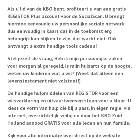
Als u lid van de KBO bent, profiteert u van een gratis
REGISTOR Plus account voor de SocialScan. U brengt
Afdelingen
hiermee eenvoudig uw persoonlijke sociale netwerk
dus eenvoudig in kaart dat in de toekomst erg
belangrijk kan blijken te zijn, dus wacht niet. Ook
Informatie
ontvangt u extra handige tools cadeau!
Informatie
Stel jezelf de vraag; Heb ik mijn persoonlijke zaken
Contact
voor morgen al geregeld, is mijn huisarts op de hoogte,
Info HUBA’s
weten uw kinderen wat u wil? (Weet dat alleen een
Proclaimer
levenstestament niet volstaat!)
Partner naar zorginstelling
De handige hulpmiddelen van REGISTOR voor een
Test
wilsverklaring en uitvaartwensen staan voor u klaar! U
IB2024
kiest de vorm van hulp die bij u past, in eigen regie: via
internet, overzichtelijk, veilig en door het KBO Zuid
IB2025
Holland aanbod GRATIS voor alle leden en hun familie.
Lid worden
Diverse onderwerpen (belastingservice)
Kijk voor alle informatie over direct op de website: