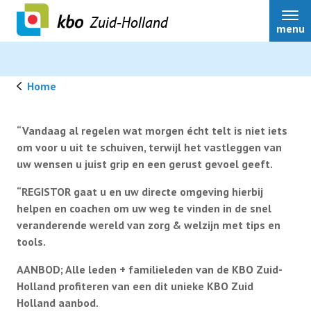
Zuid-Holland
menu
Home
Over ons
“Vandaag al regelen wat morgen écht telt is niet iets
om voor u uit te schuiven, terwijl het vastleggen van
uw wensen u juist grip en een gerust gevoel geeft.
Actueel
“REGISTOR gaat u en uw directe omgeving hierbij
helpen en coachen om uw weg te vinden in de snel
Ledenservice
veranderende wereld van zorg & welzijn met tips en
tools.
Ledenvoordeel
AANBOD; Alle leden + familieleden van de KBO Zuid-
Holland profiteren van een dit unieke KBO Zuid
Holland aanbod.
Speerpunten