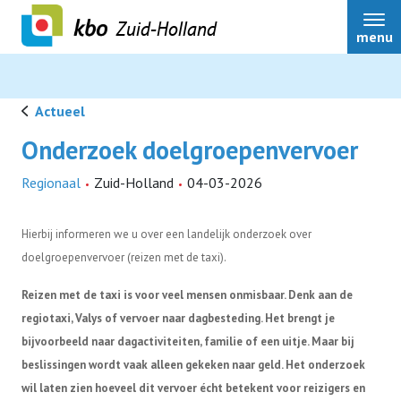
Zuid-Holland
menu
Actueel
Onderzoek doelgroepenvervoer
Over ons
Regionaal
Zuid-Holland
04-03-2026
Actueel
Hierbij informeren we u over een landelijk onderzoek over
doelgroepenvervoer (reizen met de taxi).
Ledenservice
Reizen met de taxi is voor veel mensen onmisbaar. Denk aan de
regiotaxi, Valys of vervoer naar dagbesteding. Het brengt je
Ledenvoordeel
bijvoorbeeld naar dagactiviteiten, familie of een uitje. Maar bij
beslissingen wordt vaak alleen gekeken naar geld. Het onderzoek
wil laten zien hoeveel dit vervoer écht betekent voor reizigers en
Speerpunten