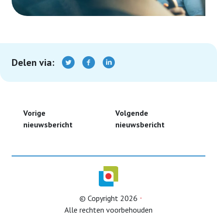
Info Ouderenadviseur
LeaWeb
Delen via:
Overige info
Seniorencoalitie
Vrijwilligersverzekering
Vorige
Volgende
nieuwsbericht
nieuwsbericht
Jaarverslag
ANBI
Programmaoverzicht KBO-ZH lezingen en
voorlichtingsbijeenkomsten
© Copyright 2026
Alle rechten voorbehouden