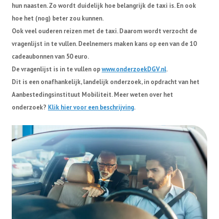
hun naasten. Zo wordt duidelijk hoe belangrijk de taxi is. En ook
hoe het (nog) beter zou kunnen.
Afdelingen
Ook veel ouderen reizen met de taxi. Daarom wordt verzocht de
vragenlijst in te vullen. Deelnemers maken kans op een van de 10
cadeaubonnen van 50 euro.
Informatie
De vragenlijst is in te vullen op
www.onderzoekDGV.nl
.
Dit is een onafhankelijk, landelijk onderzoek, in opdracht van het
Informatie
Contact
Aanbestedingsinstituut Mobiliteit. Meer weten over het
onderzoek?
Klik hier voor een beschrijving
.
Info HUBA’s
Proclaimer
Partner naar zorginstelling
Test
IB2024
IB2025
Lid worden
Diverse onderwerpen (belastingservice)