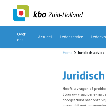
Zuid-Holland
Over
Actueel
Ledenservice
Ledenvo
ons
Home
Juridisch advies
Juridisch
Heeft u vragen of proble
Stuur uw vraag per e-mail
doorgestuurd naar onze vrij
staan u bij met antwoorden