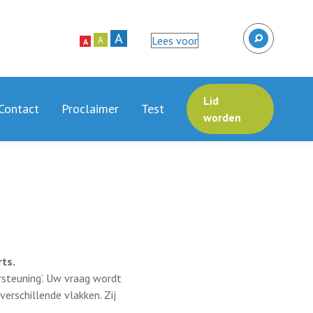
A
Lees voor
A
A
Lid
Contact
Proclaimer
Test
worden
rts.
rsteuning’. Uw vraag wordt
verschillende vlakken. Zij