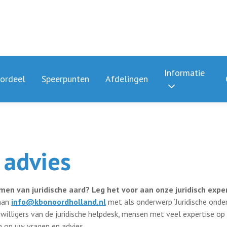
Informatie
ordeel
Speerpunten
Afdelingen
 advies
men van juridische aard? Leg het voor aan onze juridisch expe
 aan
info@kbonoordholland.nl
met als onderwerp ‘Juridische onde
willigers van de juridische helpdesk, mensen met veel expertise op 
 op uw vragen en advies.