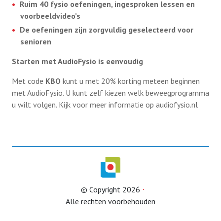
Ruim 40 fysio oefeningen, ingesproken lessen en
Info Ouderenadviseur
voorbeeldvideo’s
De oefeningen zijn zorgvuldig geselecteerd voor
LeaWeb
senioren
Starten met AudioFysio is eenvoudig
Overige info
Met code
KBO
kunt u met 20% korting meteen beginnen
Seniorencoalitie
met AudioFysio. U kunt zelf kiezen welk beweegprogramma
u wilt volgen.
Kijk voor meer informatie op audiofysio.nl
Vrijwilligersverzekering
Jaarverslag
ANBI
Programmaoverzicht KBO-ZH lezingen en
© Copyright 2026
voorlichtingsbijeenkomsten
Alle rechten voorbehouden