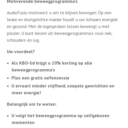
Motiverende beweegprogramma’s
AudioFysio motiveert u om te blijven bewegen. Op een
Afdelingen
leuke en doelgerichte manier houdt u uw lichaam energiek
en gezond. Met de ingesproken lessen beweegt u met
plezier. U kunt kiezen uit beweegprogramma’s voor nek,
Informatie
schouders en rug.
Uw voordeel?
Informatie
Contact
Als KBO-lid krijgt u
20% korting
op alle
Info HUBA’s
beweegprogramma’s
Proclaimer
Plus een gratis oefensessie
Partner naar zorginstelling
U ervaart minder stijfheid, soepele gewrichten en
Test
meer energie!
IB2024
Belangrijk om te weten:
IB2025
Lid worden
U volgt het beweegprogramma op zelfgekozen
momenten
Diverse onderwerpen (belastingservice)