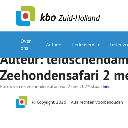
Zuid-Holland
Over
Actueel
Ledenservice
Ledenvo
ons
Auteur:
leidschenda
Zeehondensafari 2 m
Foto’s van de zeehondensafari van 2 mei 2024 staan
hier
© Copyright 2026
Alle rechten voorbehouden