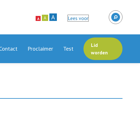
A
Lees voor
A
A
Lid
Contact
Proclaimer
Test
worden