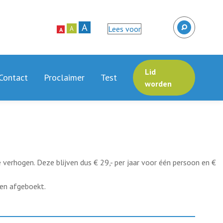
A
Lees voor
A
A
Lid
Contact
Proclaimer
Test
worden
 verhogen. Deze blijven dus € 29,- per jaar voor één persoon en €
den afgeboekt.