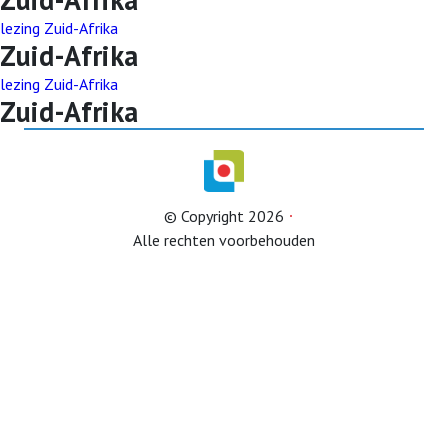
lezing Zuid-Afrika
Zuid-Afrika
Afdelingen
lezing Zuid-Afrika
Zuid-Afrika
Informatie
Informatie
Contact
© Copyright 2026
Info HUBA’s
Alle rechten voorbehouden
Proclaimer
Partner naar zorginstelling
Test
IB2024
IB2025
Lid worden
Diverse onderwerpen (belastingservice)