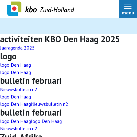
Zuid-Holland
menu
Auteur:
denhaagjanet
activiteiten KBO Den Haag 2025
Jaaragenda 2025
logo
Over ons
logo Den Haag
logo Den Haag
Actueel
bulletin februari
Nieuwsbulletin n2
Ledenservice
logo Den Haag
logo Den Haag
Nieuwsbulletin n2
bulletin februari
Ledenvoordeel
logo Den Haag
logo Den Haag
Nieuwsbulletin n2
Zuid-Afrika
Speerpunten