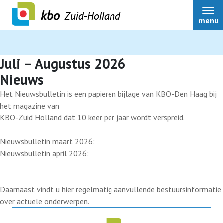
Zuid-Holland
menu
Auteur:
Bart Ranke
Juli – Augustus 2026
Nieuws
Over ons
Het Nieuwsbulletin is een papieren bijlage van KBO-Den Haag bij
het magazine van
KBO-Zuid Holland dat 10 keer per jaar wordt verspreid.
Actueel
Nieuwsbulletin maart 2026:
Nieuwsbulletin april 2026:
Ledenservice
Ledenvoordeel
Daarnaast vindt u hier regelmatig aanvullende bestuursinformatie
over actuele onderwerpen.
Speerpunten