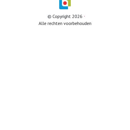
© Copyright 2026
Afdelingen
Alle rechten voorbehouden
Informatie
Informatie
Contact
Info HUBA’s
Proclaimer
Partner naar zorginstelling
Test
IB2024
IB2025
Lid worden
Diverse onderwerpen (belastingservice)