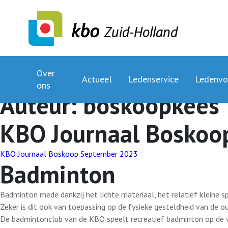
Zuid-Holland
Over
Actueel
Ledenservice
Ledenvo
ons
Auteur:
boskoopkees
KBO Journaal Boskoo
KBO Journaal Boskoop September 2023
Badminton
Badminton mede dankzij het lichte materiaal, het relatief kleine sp
Zeker is dit ook van toepassing op de fysieke gesteldheid van de o
De badmintonclub van de KBO speelt recreatief badminton op de 