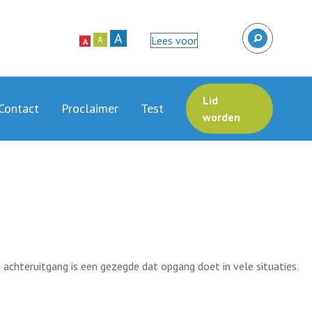
A
Lees voor
A
A
Lid
Contact
Proclaimer
Test
worden
s achteruitgang is een gezegde dat opgang doet in vele situaties.