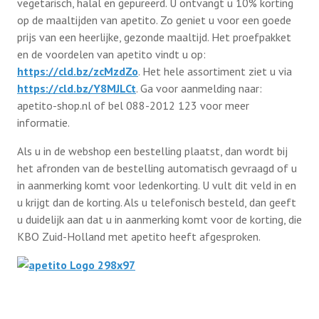
vegetarisch, halal en gepureerd. U ontvangt u 10% korting
op de maaltijden van apetito. Zo geniet u voor een goede
prijs van een heerlijke, gezonde maaltijd. Het proefpakket
Afdelingen
en de voordelen van apetito vindt u op:
https://cld.bz/zcMzdZo
. Het hele assortiment ziet u via
https://cld.bz/Y8MJLCt
. Ga voor aanmelding naar:
Informatie
apetito-shop.nl of bel 088-2012 123 voor meer
informatie.
Informatie
Contact
Als u in de webshop een bestelling plaatst, dan wordt bij
Info HUBA’s
het afronden van de bestelling automatisch gevraagd of u
Proclaimer
in aanmerking komt voor ledenkorting. U vult dit veld in en
Partner naar zorginstelling
u krijgt dan de korting. Als u telefonisch besteld, dan geeft
u duidelijk aan dat u in aanmerking komt voor de korting, die
Test
IB2024
KBO Zuid-Holland met apetito heeft afgesproken.
IB2025
Lid worden
Diverse onderwerpen (belastingservice)