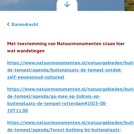
Ouderenadvisering
Leden voor Leden
Barendrecht
Belastingservice
Fietsroutes
Vacatures
Met toestemming van Natuurmonumenten staan hier
AutoMaatje
Wandelroutes
wat wandelingen
Contact
Rijbewijskeuring
https://www.natuurmonumenten.nl/natuurgebieden/buit
Gedichten / Teksten
de-tempel/agenda/buitenplaats-de-tempel-ontdek-
Tabletcoach
Over Ons
zelf-eeuwenoud-cultureel
Bijdrage leveren aan Leden voor Leden?
https://www.natuurmonumenten.nl/natuurgebieden/buit
Bestuur
de-tempel/agenda/ga-mee-op-tijdreis-op-
buitenplaats-de-tempel-rotterdam#2023-08-
20T11:00
Partners
https://www.natuurmonumenten.nl/natuurgebieden/buit
de-tempel/agenda/forest-bathing-bij-buitenplaats-