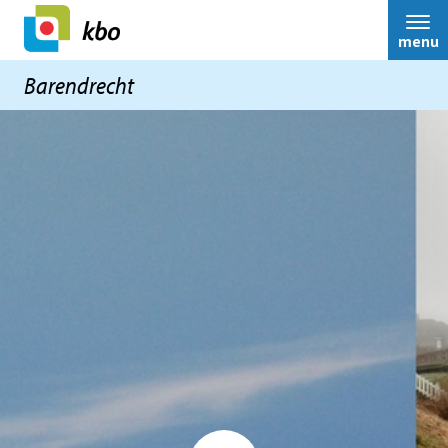
menu
Barendrecht
Home
Nieuws
Activiteiten
Terugblikken
Ledenservice