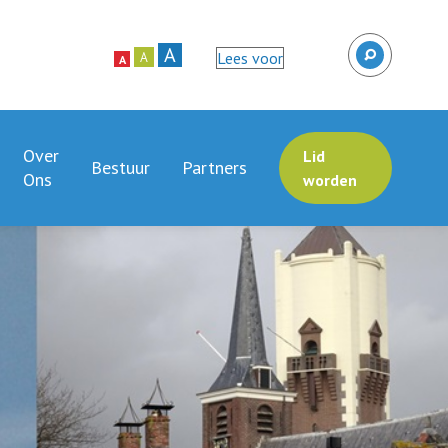
A
Lees voor
A
A
Over
Lid
Bestuur
Partners
Ons
worden