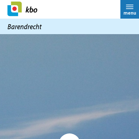
menu
Barendrecht
Home
Nieuws
Activiteiten
Terugblikken
Ledenservice