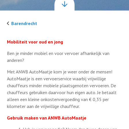
Ouderenadvisering
Leden voor Leden
Barendrecht
Belastingservice
Fietsroutes
Vacatures
Mobiliteit voor oud en jong
AutoMaatje
Wandelroutes
Ben je minder mobiel en voor vervoer afhankelijk van
Contact
Rijbewijskeuring
anderen?
Gedichten / Teksten
Met ANWB AutoMaatje kom je weer onder de mensen!
Tabletcoach
Over Ons
Bijdrage leveren aan Leden voor Leden?
AutoMaatje is een vervoerservice waarbij vrijwillige
chauffeurs minder mobiele plaatsgenoten vervoeren. De
Bestuur
chauffeurs gebruiken daarvoor hun eigen auto. Je betaalt
alleen een kleine onkostenvergoeding van € 0,35 per
kilometer aan de vrijwillige chauffeur.
Partners
Gebruik maken van ANWB AutoMaatje