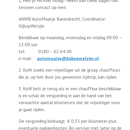
1. Heb je vervoer nodig? Neem dan twee dagen van
Lid worden
tevoren contact op met:
ANWB AutoMaatje Barendrecht. Coördinator:
KijkopWelzijn
Bereikbaar op maandag, woensdag en vrijdag 09:00 –
12:00 uur
tel: 0180 – 62 64 00
e-mail:
automaatje@kijkopwelzijn.nl
2. KoW zoekt een vrijwilliger uit de groep chauffeurs
die je, op het door jou gewenste tijdstip, kan rijden.
3. KoW belt je terug als er een chauffeur beschikbaar
is en schat de vergoeding in aan de hand van het
verwachte aantal kilometers dat de vrijwilliger voor
je gaat rijden.
De vergoeding bedraagt € 0,35 per kilometer plus
eventuele parkeerkosten. Bij vervoer met later op de