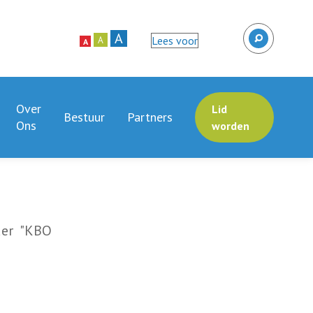
A
Lees voor
A
A
Over
Lid
Bestuur
Partners
Ons
worden
ader "KBO