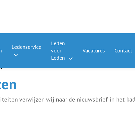
Leden
Ledenservice
n
voor
Vacatures
Contact
Leden
en
ten
viteiten verwijzen wij naar de nieuwsbrief in het k
da"