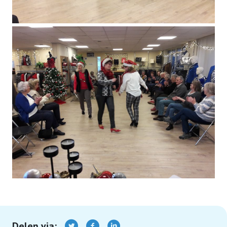
Brandweerbezoek 11 april 2024
Kerstoverweging en Lunch 14 december
2023
Foto’s Dagtocht naar Urk 21 september
2023
De Salamander 25 mei 2023
Zaanse Schans cruise 17 mei 2023
Foto’s PCOB-KBO Dagtocht Biesbosch 9 mei
2023
Kerstmodedag bij Van ’t Klooster mode 7
december 2022
Delen via: