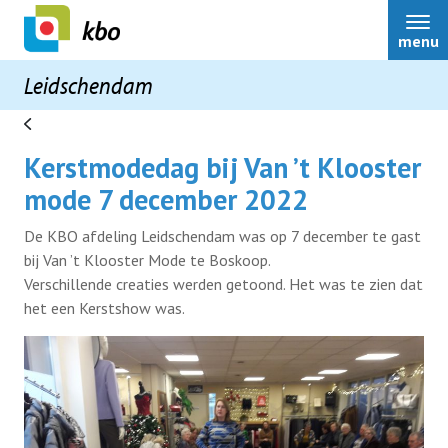
menu
Leidschendam
Kerstmodedag bij Van ’t Klooster
Leidschendam
mode 7 december 2022
De KBO afdeling Leidschendam was op 7 december te gast
Bestuur
bij Van ’t Klooster Mode te Boskoop.
Verschillende creaties werden getoond. Het was te zien dat
het een Kerstshow was.
Over ons
Ouderenadviseur
Activiteiten
Belastingaangifte
Terugblikken