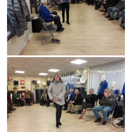
Beleidsplan/Ontmoeting
Bezoek aan architectenburo van Vliet
Bezoek architectenbureau van Vliet 21 april
Nieuws
2026
Contact
Bezoek aan meubelmakerij De Stoof op 4-4-
2025
Lid worden
Museum Bommelzolder terugblik 8-10-2024
Prettig langer thuis wonen 1-10-2024
Miniworld Rotterdam 19 september 2024
Jeu de Boules 29 augustus 2024
Zeehondensafari 2 mei 2024