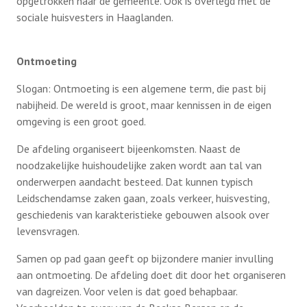
opgetrokken naar de gemeente. Ook is overlegd met de
sociale huisvesters in Haaglanden.
15 december 2022: Kerstoverweging en
Kerstlunch bij PUURR
Ontmoeting
Posbank 15 september 2022
Slogan: Ontmoeting is een algemene term, die past bij
nabijheid. De wereld is groot, maar kennissen in de eigen
Varen over de Vecht 12 mei 2022
omgeving is een groot goed.
Terugblik Jubileum 5 april 2022
De afdeling organiseert bijeenkomsten. Naast de
noodzakelijke huishoudelijke zaken wordt aan tal van
Molenwei, Nw.Driemanspolder 31 augustus
onderwerpen aandacht besteed. Dat kunnen typisch
Leidschendamse zaken gaan, zoals verkeer, huisvesting,
2021
geschiedenis van karakteristieke gebouwen alsook over
levensvragen.
Alblasserwaard 23 september 2021
Samen op pad gaan geeft op bijzondere manier invulling
aan ontmoeting. De afdeling doet dit door het organiseren
van dagreizen. Voor velen is dat goed behapbaar.