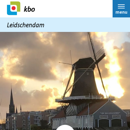
menu
Leidschendam
Leidschendam
Bestuur
Over ons
Ouderenadviseur
Activiteiten
Belastingaangifte
Terugblikken