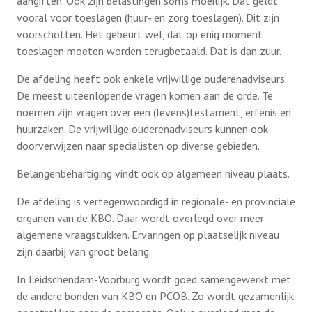
aangiften. Ook zijn belastingen soms moeilijk. Dat geldt
Brandweerbezoek 11 april 2024
vooral voor toeslagen (huur- en zorg toeslagen). Dit zijn
voorschotten. Het gebeurt wel, dat op enig moment
Kerstoverweging en Lunch 14 december
toeslagen moeten worden terugbetaald. Dat is dan zuur.
2023
De afdeling heeft ook enkele vrijwillige ouderenadviseurs.
De meest uiteenlopende vragen komen aan de orde. Te
Foto’s Dagtocht naar Urk 21 september
noemen zijn vragen over een (levens)testament, erfenis en
2023
huurzaken. De vrijwillige ouderenadviseurs kunnen ook
doorverwijzen naar specialisten op diverse gebieden.
De Salamander 25 mei 2023
Belangenbehartiging vindt ook op algemeen niveau plaats.
Zaanse Schans cruise 17 mei 2023
De afdeling is vertegenwoordigd in regionale- en provinciale
organen van de KBO. Daar wordt overlegd over meer
Foto’s PCOB-KBO Dagtocht Biesbosch 9 mei
algemene vraagstukken. Ervaringen op plaatselijk niveau
2023
zijn daarbij van groot belang.
In Leidschendam-Voorburg wordt goed samengewerkt met
Kerstmodedag bij Van ’t Klooster mode 7
de andere bonden van KBO en PCOB. Zo wordt gezamenlijk
december 2022