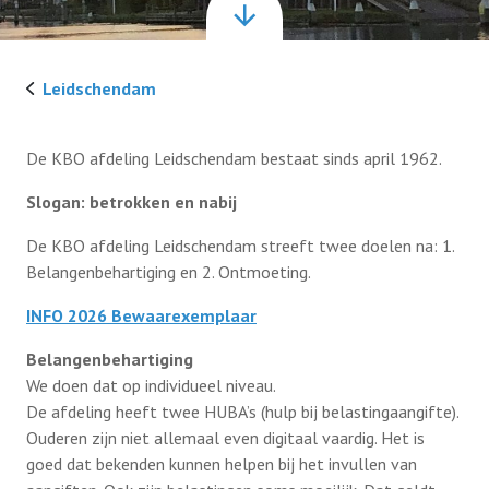
Beleidsplan/Ontmoeting
Bezoek aan architectenburo van Vliet
Bezoek architectenbureau van Vliet 21 april
Nieuws
Leidschendam
2026
Contact
Bezoek aan meubelmakerij De Stoof op 4-4-
De KBO afdeling Leidschendam bestaat sinds april 1962.
2025
Slogan: betrokken en nabij
Lid worden
Museum Bommelzolder terugblik 8-10-2024
De KBO afdeling Leidschendam streeft twee doelen na: 1.
Belangenbehartiging en 2. Ontmoeting.
Prettig langer thuis wonen 1-10-2024
INFO 2026 Bewaarexemplaar
Miniworld Rotterdam 19 september 2024
Belangenbehartiging
We doen dat op individueel niveau.
Jeu de Boules 29 augustus 2024
De afdeling heeft twee HUBA’s (hulp bij belastingaangifte).
Ouderen zijn niet allemaal even digitaal vaardig. Het is
Zeehondensafari 2 mei 2024
goed dat bekenden kunnen helpen bij het invullen van