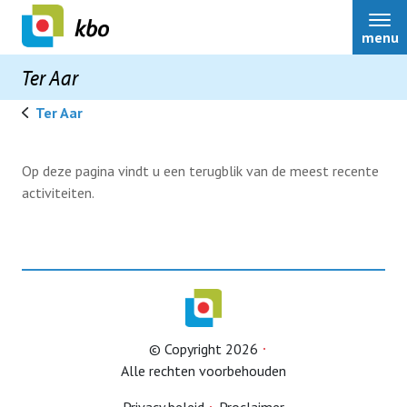
menu
Ter Aar
Ter Aar
Ter Aar
Op deze pagina vindt u een terugblik van de meest recente
activiteiten.
Over ons
Bestuur
Nieuws
© Copyright 2026
Alle rechten voorbehouden
Scootmobielcursussen
Belangenbehartiging