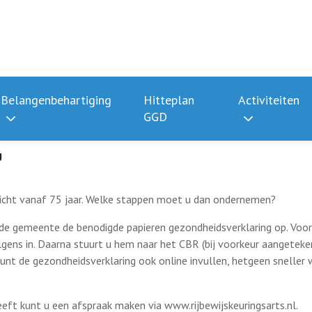
Belangenbehartiging
Hitteplan
Activiteiten
GGD
g
rplicht vanaf 75 jaar. Welke stappen moet u dan ondernemen?
 de gemeente de benodigde papieren gezondheidsverklaring op. Voor
gens in. Daarna stuurt u hem naar het CBR (bij voorkeur aangeteken
unt de gezondheidsverklaring ook online invullen, hetgeen sneller 
eeft kunt u een afspraak maken via www.rijbewijskeuringsarts.nl.