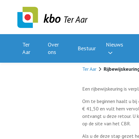
Ter Aar
Ter
Over
Nieuws
Bestuur
Aar
ons
Ter Aar
Rijbewijskeurin
Een rijbewijskeuring is ve
Om te beginnen haalt u bij
€ 41,50 en vult hem vervol
ontvangt u deze retour. U k
op de site van het CBR.
Als u de deze stap gezet h