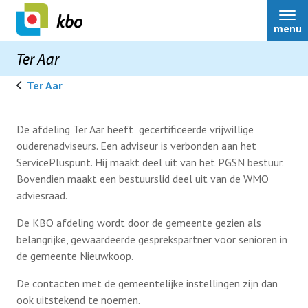
menu
Ter Aar
Ter Aar
Ter Aar
De afdeling Ter Aar heeft gecertificeerde vrijwillige
ouderenadviseurs. Een adviseur is verbonden aan het
ServicePluspunt. Hij maakt deel uit van het PGSN bestuur.
Over ons
Bovendien maakt een bestuurslid deel uit van de WMO
adviesraad.
Bestuur
De KBO afdeling wordt door de gemeente gezien als
belangrijke, gewaardeerde gesprekspartner voor senioren in
de gemeente Nieuwkoop.
Nieuws
De contacten met de gemeentelijke instellingen zijn dan
ook uitstekend te noemen.
Scootmobielcursussen
Belangenbehartiging