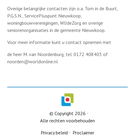
Overige belangrijke contacten zijn o.a. Tom in de Buurt,
Bridgen in het KBO honk
P.G.S.N., ServicePluspunt Nieuwkoop,
Belastingconsulent
Hitteplan GGD
woningbouwverenigingen, WIJdeZorg en overige
Workshop Breinfit op 29 mei
seniorenorganisaties in de gemeente Nieuwkoop.
Ouderenadviseur
Activiteiten
Uitgaansdag 26 juni (vol)
Voor meer informatie kunt u contact opnemen met
Ziektekostenverzekering
de heer M. van Noordenburg, tel. 0172 408403 of
Meer Bewegen voor Ouderen
Informatie over (driewiel) fietsen
Contact
Rijbewijskeuring
noorden@worldonline.nl
Jeu de boules
Onderscheidingen voor twee KBO-leden
Terugblikken
Klaverjassen
Fietstocht donderdag 21 mei
Koersbaltoernooi in Benthuizen
koor “Ademnoot”
Lid worden
Midgetgolf
Eerste fietstocht in 2026
© Copyright 2026
Bridge
Alle rechten voorbehouden
Een vrolijke vlucht langs mooie liedjes
Koersballen
Privacy beleid
Proclaimer