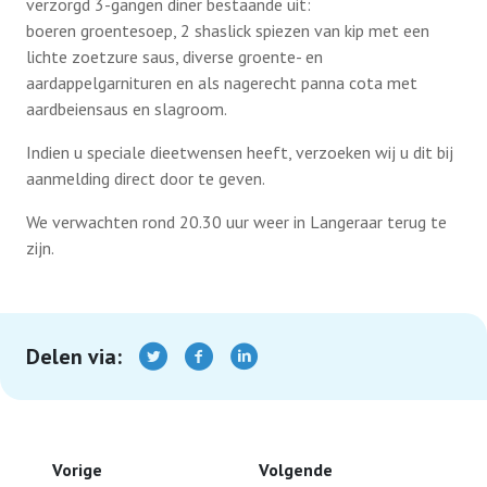
verzorgd 3-gangen diner bestaande uit:
Een beeld zegt meer dan…..
boeren groentesoep, 2 shaslick spiezen van kip met een
Fietstochten
lichte zoetzure saus, diverse groente- en
Veiligheid voor alles
aardappelgarnituren en als nagerecht panna cota met
Midgetgolf
aardbeiensaus en slagroom.
Indien u speciale dieetwensen heeft, verzoeken wij u dit bij
aanmelding direct door te geven.
We verwachten rond 20.30 uur weer in Langeraar terug te
zijn.
Delen via:
Vorige
Volgende