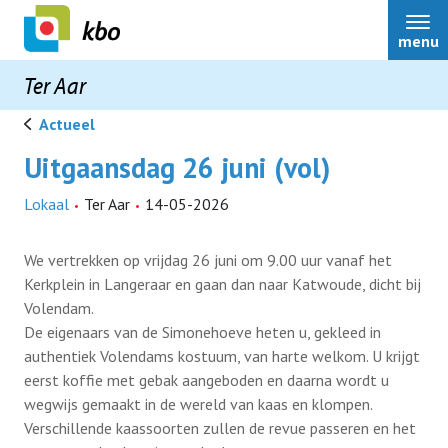
menu
Ter Aar
Actueel
Uitgaansdag 26 juni (vol)
Ter Aar
Lokaal
Ter Aar
14-05-2026
Over ons
We vertrekken op vrijdag 26 juni om 9.00 uur vanaf het
Kerkplein in Langeraar en gaan dan naar Katwoude, dicht bij
Volendam.
Bestuur
De eigenaars van de Simonehoeve heten u, gekleed in
authentiek Volendams kostuum, van harte welkom. U krijgt
Nieuws
eerst koffie met gebak aangeboden en daarna wordt u
wegwijs gemaakt in de wereld van kaas en klompen.
Verschillende kaassoorten zullen de revue passeren en het
Scootmobielcursussen
Belangenbehartiging