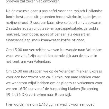
proeven zal zeker niet ontbreken.
Bridgen in het KBO honk
Na de excursie gaat u aan tafel voor een typisch Hollandse
Belastingconsulent
Hitteplan GGD
lunch, bestaande uit gesneden brood wit/bruin, kadetjes en
Workshop Breinfit op 29 mei
rozijnenbrood; 2 soorten kaas, diverse soorten vleeswaren;
Ouderenadviseur
2 salades zoals rundvlees- en aardappelsalade, gerookte
Activiteiten
Uitgaansdag 26 juni (vol)
makreel, roomboter, appel of banaan als dessert en
Ziektekostenverzekering
sinaasappelsap, melk kraanwater, koffie of thee.
Meer Bewegen voor Ouderen
Informatie over (driewiel) fietsen
Contact
Rijbewijskeuring
Om 13.00 uur vertrekken we van Katwoude naar Volendam
waar we vrijaf zijn aan de beroemde dijk aan de haven in
Jeu de boules
Onderscheidingen voor twee KBO-leden
het centrum van Volendam.
Terugblikken
Klaverjassen
Fietstocht donderdag 21 mei
Om 15.00 uur stappen we op de Volendam Marken Express
Koersbaltoernooi in Benthuizen
voor een boottocht van ca. 30 minuten naar Marken waar
koor “Ademnoot”
Lid worden
Midgetgolf
we wederom vrijaf hebben om de plaats te verkennen voor
Eerste fietstocht in 2026
we om 16.30 uur vanaf de busparking Marken (Boxenring
Bridge
39, 1156 DK) vertrekken naar Beverwijk.
Een vrolijke vlucht langs mooie liedjes
Hier worden we om 17.30 uur verwacht voor een goed
Koersballen