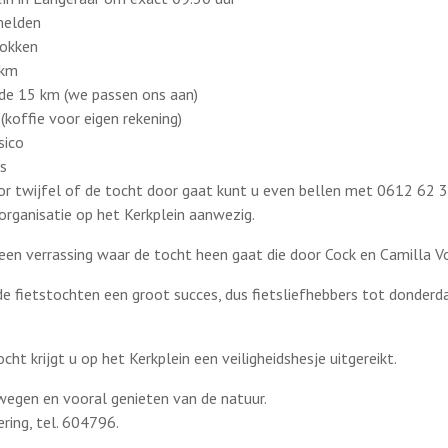
 melden
rokken
 km
 de 15 km (we passen ons aan)
koffie voor eigen rekening)
sico
is
oor twijfel of de tocht door gaat kunt u even bellen met 0612 62 
e organisatie op het Kerkplein aanwezig.
 een verrassing waar de tocht heen gaat die door Cock en Camilla Vo
e fietstochten een groot succes, dus fietsliefhebbers tot donderd
cht krijgt u op het Kerkplein een veiligheidshesje uitgereikt.
ewegen en vooral genieten van de natuur.
ering, tel. 604796.