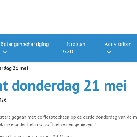
Belangenbehartiging
Hitteplan
Activiteiten
GGD
erdag 21 mei
ht donderdag 21 mei
026
 start gegaan met de fietstochten op de derde donderdag van de m
ok mee onder het motto “Fietsen en genieten”?
ein in Langeraar om exact 09.30 uur