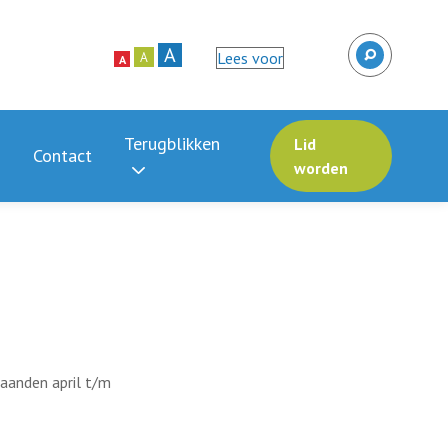
A
Lees voor
A
A
Terugblikken
Lid
Contact
worden
aanden april t/m