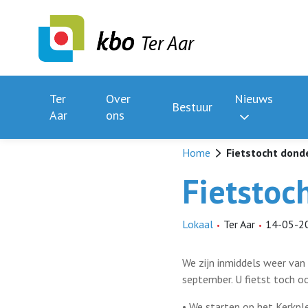
Ter Aar
Ter
Over
Nieuws
Bestuur
Aar
ons
Home
Fietstocht dond
Fietstoc
Lokaal
Ter Aar
14-05-2
We zijn inmiddels weer van
september. U fietst toch o
• We starten op het Kerkpl