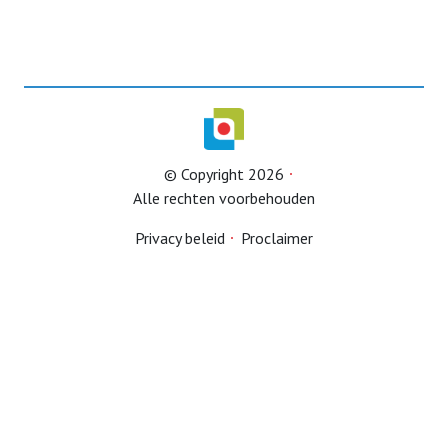
Historie
Terugblikken
Van het bestuur
Ledenservice
jaarvergadering
© Copyright 2026
Rijbewijskeuring
Contact
Alle rechten voorbehouden
Belastingservice
Privacy beleid
Proclaimer
Lid worden
Ledenservice 2