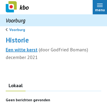
menu
Voorburg
Voorburg
Historie
Home Voorburg
Een witte kerst
(door Godfried Bomans)
december 2021
Over ons
Bestuur
Lokaal
Activiteiten
Geen berichten gevonden
Nieuws