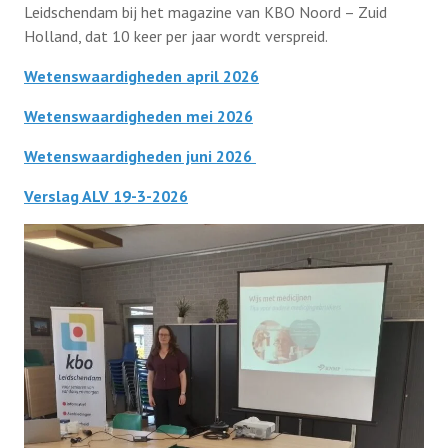
Leidschendam bij het magazine van KBO Noord – Zuid
Brandweerbezoek 11 april 2024
Holland, dat 10 keer per jaar wordt verspreid.
Kerstoverweging en Lunch 14 december
Wetenswaardigheden april 2026
2023
Wetenswaardigheden mei 2026
Foto’s Dagtocht naar Urk 21 september
Wetenswaardigheden juni 2026
2023
Verslag ALV 19-3-2026
De Salamander 25 mei 2023
Zaanse Schans cruise 17 mei 2023
Foto’s PCOB-KBO Dagtocht Biesbosch 9 mei
2023
Kerstmodedag bij Van ’t Klooster mode 7
december 2022