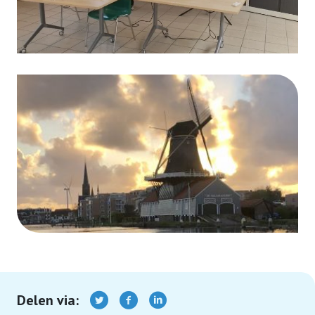
15 december 2022: Kerstoverweging en
Kerstlunch bij PUURR
Posbank 15 september 2022
Varen over de Vecht 12 mei 2022
Terugblik Jubileum 5 april 2022
Molenwei, Nw.Driemanspolder 31 augustus
2021
Alblasserwaard 23 september 2021
Delen via: