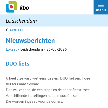
menu
Leidschendam
Actueel
Nieuwsberichten
Leidschendam
Lokaal
Leidschendam
25-05-2026
Bestuur
DUO fiets
Over ons
U heeft ze vast wel eens gezien: DUO fietsen. Twee
fietsers naast elkaar.
Ouderenadviseur
Dat wil zeggen, de een trapt en de ander fietst mee.
Activiteiten
Verschillende instellingen hebben duo fietsen.
Die worden ingezet voor bewoners.
Belastingaangifte
Terugblikken