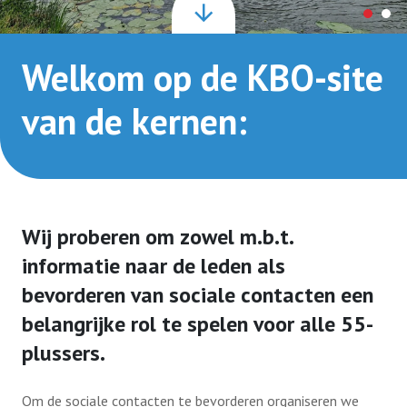
Over ons
Welkom op de KBO-site
van de kernen:
Contact
Bestuur
Wij proberen om zowel m.b.t.
Lid worden
informatie naar de leden als
bevorderen van sociale contacten een
belangrijke rol te spelen voor alle 55-
plussers.
Om de sociale contacten te bevorderen organiseren we