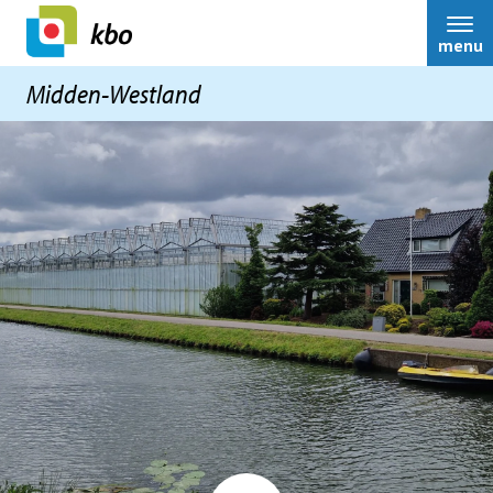
menu
Midden-Westland
Midden-Westland
Ledenservice
Ouderenadvisering
Nieuws
Belastingservice
Activiteiten
Rijbewijskeuring
Terugblikken