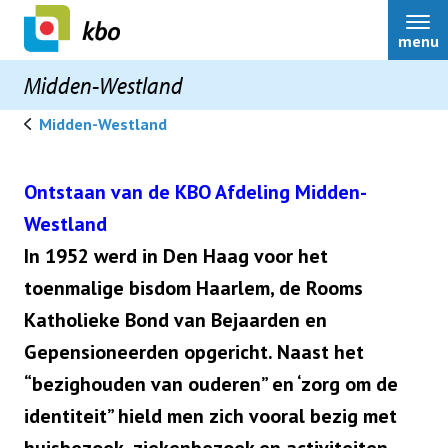
menu
Midden-Westland
Midden-Westland
Midden-Westland
Ontstaan van de KBO Afdeling Midden-
Westland
Ledenservice
In 1952 werd in Den Haag voor het
toenmalige bisdom Haarlem, de Rooms
Ouderenadvisering
Nieuws
Katholieke Bond van Bejaarden en
Gepensioneerden opgericht. Naast het
Belastingservice
Activiteiten
“bezighouden van ouderen” en ‘zorg om de
Rijbewijskeuring
identiteit” hield men zich vooral bezig met
Terugblikken