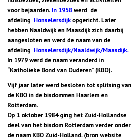
huisbezoek, ziekenbezoek en activiteiten
voor bejaarden.
In 1958
werd de
Over ons
afdeling
H
o
nselersdijk
opgericht. Later
hebben Naaldwijk en Maasdijk zich daarbij
aangesloten en werd de naam van de
Contact
afdeling
Honselersdijk/Naaldwijk/Maasdijk.
In 1979 werd de naam veranderd in
Bestuur
“Katholieke Bond van Ouderen” (KBO).
Lid worden
Vijf jaar later werd besloten tot splitsing van
de KBO in de bisdommen Haarlem en
Rotterdam.
Op 1 oktober 1984 ging het Zuid-Hollandse
deel van het bisdom Rotterdam verder onder
de naam KBO Zuid-Holland. (bron website