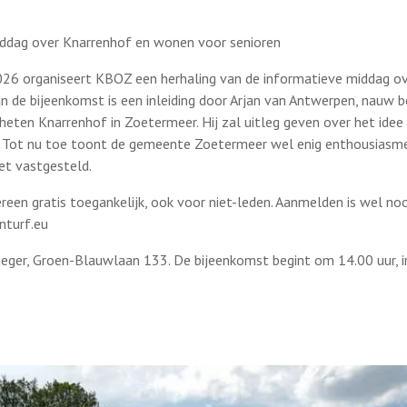
dag over Knarrenhof en wonen voor senioren
026 organiseert KBOZ een herhaling van de informatieve middag o
n de bijeenkomst is een inleiding door Arjan van Antwerpen, nauw bet
eten Knarrenhof in Zoetermeer. Hij zal uitleg geven over het ide
n. Tot nu toe toont de gemeente Zoetermeer wel enig enthousiasm
iet vastgesteld.
reen gratis toegankelijk, ook voor niet-leden. Aanmelden is wel noo
nturf.eu
ieger, Groen-Blauwlaan 133. De bijeenkomst begint om 14.00 uur, i