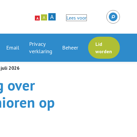
A
Lees voor
A
A
Privacy
Lid
Email
Beheer
verklaring
worden
juli 2026
 over
ioren op