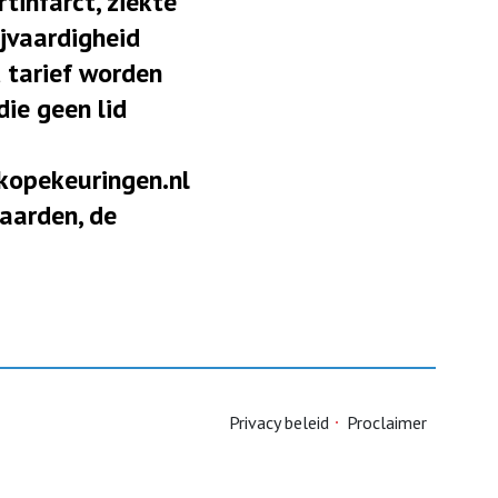
tinfarct, ziekte
ijvaardigheid
 tarief worden
die geen lid
dkopekeuringen.nl
aarden, de
Privacy beleid
Proclaimer