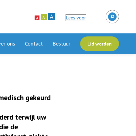
A
Lees voor
A
A
er ons
Contact
Bestuur
Lid worden
 medisch gekeurd
derd terwijl uw
die de