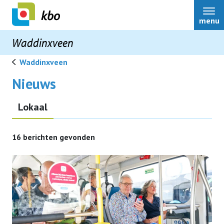
menu
Waddinxveen
Waddinxveen
Nieuws
Lokaal
Home
16 berichten gevonden
Over ons
Bestuur
Nieuws