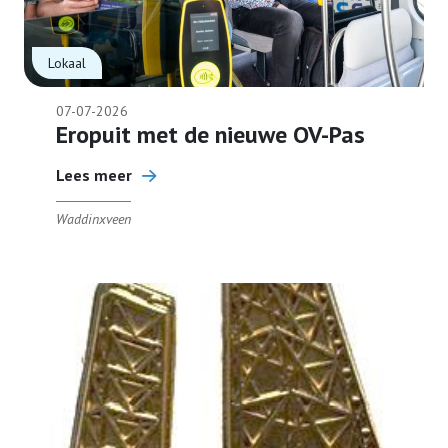
Activiteiten
Lokaal
Terugblikken
07-07-2026
Eropuit met de nieuwe OV-Pas
Nieuwsbrieven
Lees meer
Waddinxveen
Privacyverklaring
Contact
Lid worden