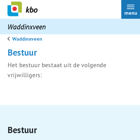
menu
Waddinxveen
Waddinxveen
Bestuur
Het bestuur bestaat uit de volgende
Home
vrijwilligers:
Over ons
Bestuur
Bestuur
Nieuws