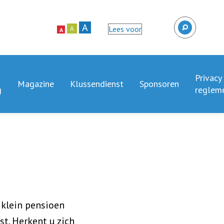
A
Lees voor
A
A
Privacy
Magazine
Klussendienst
Sponsoren
g
reglem
klein pensioen
t. Herkent u zich