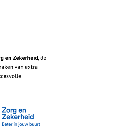
rg en Zekerheid
, de
maken van extra
ccesvolle