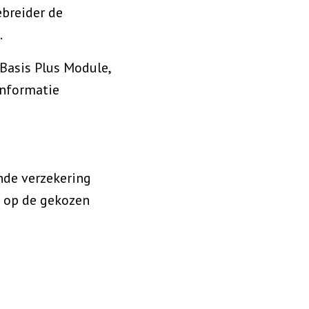
ebreider de
.
 Basis Plus Module,
informatie
nde verzekering
n op de gekozen