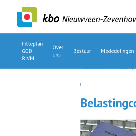
Nieuwveen-Zevenho
hitteplan
Over
GGD
Bestuur
Mededelingen
ons
RIVM
Nieuwveen-Zevenhoven
Belastingc