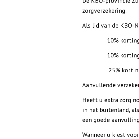
De KBO-provincie Zui
zorgverzekering.
Als lid van de KBO-
10% korting op a
10% korting op 
25% korting op h
Aanvullende verzeke
Heeft u extra zorg no
in het buitenland, a
een goede aanvulling
Wanneer u kiest voor