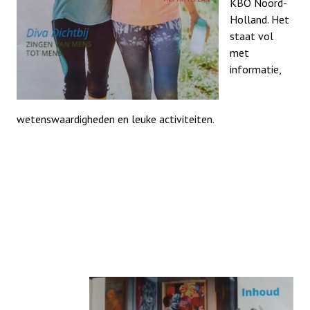
KBO Noord-
Holland. Het
staat vol
Terugblikken
met
informatie,
Contact
wetenswaardigheden en leuke activiteiten.
Belangen behartiging
Magazine
Klussendienst
Sponsoren