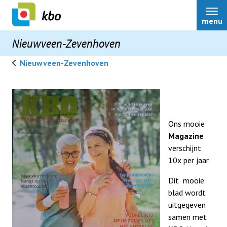
menu
Nieuwveen-Zevenhoven
Nieuwveen-Zevenhoven
hitteplan GGD RIVM
Ons mooie
Over ons
Magazine
verschijnt
Bestuur
10x per jaar.
Dit mooie
Mededelingen
blad wordt
uitgegeven
samen met
Activiteiten