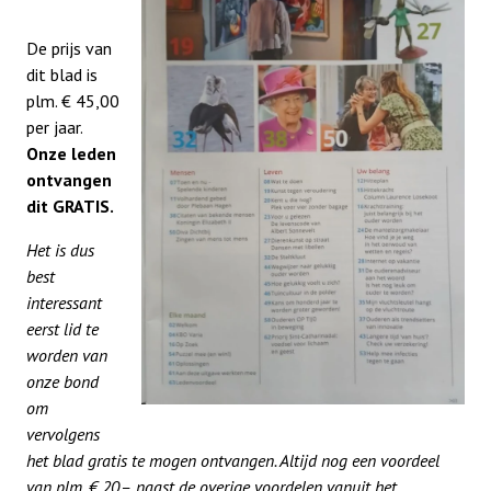
Privacy reglement
De prijs van
dit blad is
Lid worden
plm. € 45,00
per jaar.
Onze leden
ontvangen
dit GRATIS.
Het is dus
best
interessant
eerst lid te
worden van
onze bond
om
vervolgens
het blad gratis te mogen ontvangen. Altijd nog een voordeel
van plm. € 20,–, naast de overige voordelen vanuit het