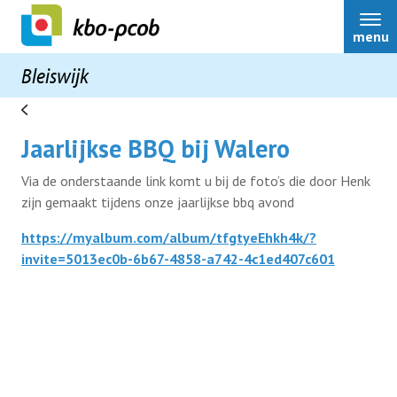
menu
Bleiswijk
Jaarlijkse BBQ bij Walero
Home
Via de onderstaande link komt u bij de foto’s die door Henk
zijn gemaakt tijdens onze jaarlijkse bbq avond
Nieuws
https://myalbum.com/album/tfgtyeEhkh4k/?
invite=5013ec0b-6b67-4858-a742-4c1ed407c601
Bestuur
Activiteiten
Over ons