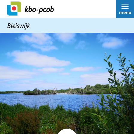
menu
Bleiswijk
Home
Nieuws
Bestuur
Activiteiten
Over ons