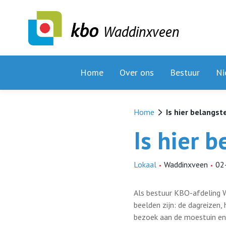
Waddinxveen
Home
Over ons
Bestuur
Ni
Home
Is hier belangst
Is hier b
Lokaal
Waddinxveen
02
Als bestuur KBO-afdeling W
beelden zijn: de dagreizen,
bezoek aan de moestuin en 