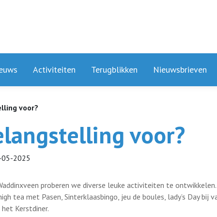
euws
Activiteiten
Terugblikken
Nieuwsbrieven
elling voor?
elangstelling voor?
-05-2025
addinxveen proberen we diverse leuke activiteiten te ontwikkelen.
 high tea met Pasen, Sinterklaasbingo, jeu de boules, lady’s Day bij
het Kerstdiner.