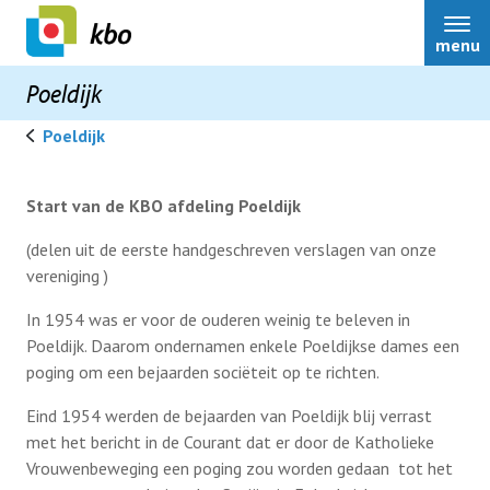
menu
Poeldijk
Poeldijk
Homepage KBO Poeldijk
Start van de KBO afdeling Poeldijk
(delen uit de eerste handgeschreven verslagen van onze
Over ons
vereniging )
In 1954 was er voor de ouderen weinig te beleven in
Nieuws
Poeldijk. Daarom ondernamen enkele Poeldijkse dames een
poging om een bejaarden sociëteit op te richten.
Activiteiten
Eind 1954 werden de bejaarden van Poeldijk blij verrast
met het bericht in de Courant dat er door de Katholieke
Vrouwenbeweging een poging zou worden gedaan tot het
KBO Poeldijk 70 jaar
Terugblikken