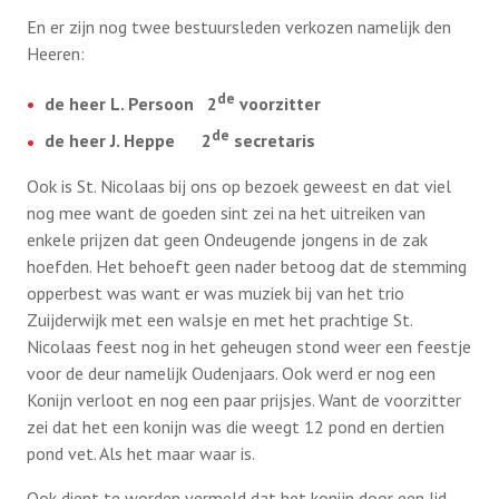
En er zijn nog twee bestuursleden verkozen namelijk den
Heeren:
de
de heer L. Persoon 2
voorzitter
de
de heer J. Heppe 2
secretaris
Ook is St. Nicolaas bij ons op bezoek geweest en dat viel
nog mee want de goeden sint zei na het uitreiken van
enkele prijzen dat geen Ondeugende jongens in de zak
hoefden. Het behoeft geen nader betoog dat de stemming
opperbest was want er was muziek bij van het trio
Zuijderwijk met een walsje en met het prachtige St.
Nicolaas feest nog in het geheugen stond weer een feestje
voor de deur namelijk Oudenjaars. Ook werd er nog een
Konijn verloot en nog een paar prijsjes. Want de voorzitter
zei dat het een konijn was die weegt 12 pond en dertien
pond vet. Als het maar waar is.
Ook dient te worden vermeld dat het konijn door een lid