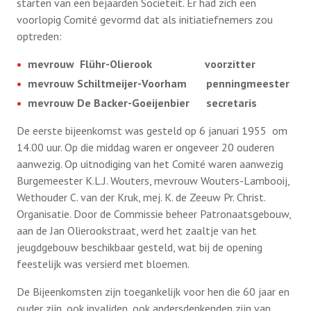
starten van een bejaarden Sociëteit. Er had zich een
voorlopig Comité gevormd dat als initiatiefnemers zou
Jaarvergadering
optreden:
Bestuur
KBO vakantieweek
mevrouw Flühr-Olierook voorzitter
mevrouw Schiltmeijer-Voorham penningmeester
Contact
Klaverjassen
mevrouw De Backer-Goeijenbier secretaris
Bridgen
De eerste bijeenkomst was gesteld op 6 januari 1955 om
Ledenservice
14.00 uur. Op die middag waren er ongeveer 20 ouderen
Dagje uit
aanwezig. Op uitnodiging van het Comité waren aanwezig
Ouderenadviseur
Burgemeester K.L.J. Wouters, mevrouw Wouters-Lambooij,
Lid worden
Dag van de Ouderen
Wethouder C. van der Kruk, mej. K. de Zeeuw Pr. Christ.
Huba
Organisatie. Door de Commissie beheer Patronaatsgebouw,
Kerstviering
aan de Jan Olierookstraat, werd het zaaltje van het
Lief en Leed
jeugdgebouw beschikbaar gesteld, wat bij de opening
feestelijk was versierd met bloemen.
De Bijeenkomsten zijn toegankelijk voor hen die 60 jaar en
ouder zijn, ook invaliden, ook andersdenkenden zijn van